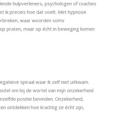
hillende hulpverleners, psychologen of coaches
t ik precies hoe dat voelt. Met hypnose
orbreken, waar woorden soms
en op praten, maar op écht in beweging komen
atieve spiraal waar ik zelf niet uitkwam.
eutel om bij de wortel van mijn onzekerheid
enzelfde positie bevinden. Onzekerheid,
en ontdekken hoe krachtig ze écht zijn,