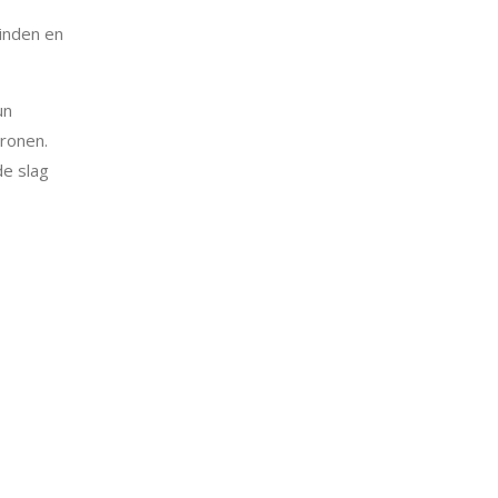
binden en
un
tronen.
de slag