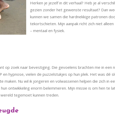
Herken je jezelf in dit verhaal? Heb je al versc
gezien zonder het gewenste resultaat? Dan wee
kunnen we samen die hardnekkige patronen do
tekortschieten. Mijn aanpak richt zich niet alle
– mentaal en fysiek.
nt op zoek naar bevestiging. Die gevoelens brachten me in een neg
LP en hypnose, vielen de puzzelstukjes op hun plek. Het was dé sl
e maken. Nu wil ik jongeren en volwassenen helpen die zich in e
 hun ontwikkeling enorm belemmeren. Mijn missie is om hen te lat
e wereld tegemoet kunnen treden.
reugde